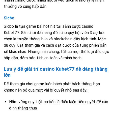
nhanh chóng được nhiều người yêu thích là nhờ tỷ lệ nhận
thưởng vô cùng hấp dẫn.
Sicbo
Sicbo là tựa game bài hot hit tại sảnh cược casino
Kubet77. Sân chơi đã mang đến cho quý hội viên 3 sự lựa
chọn là truyền thống, hilo và blockchain đầy kịch tính. Mặc
dù quy luật tham gia và cách đặt cược của từng phiên bản
sẽ khác nhau. Nhưng nhìn chung, tất cả mọi thể loại đều cực
hấp dẫn, đảm bảo tính an toàn và minh bạch.
Lưu ý để giải trí casino Kubet77 dễ dàng thắng
lớn
Để tham gia chơi game luôn bách phát bách thắng, bạn
không nên bỏ qua một vài bí quyết nhỏ sau đây:
Nắm vững quy luật cơ bản là điều kiện tiên quyết để xác
định thắng thua.