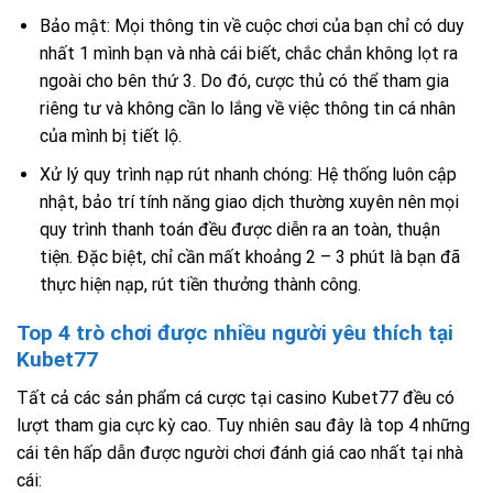
Bảo mật: Mọi thông tin về cuộc chơi của bạn chỉ có duy
nhất 1 mình bạn và nhà cái biết, chắc chắn không lọt ra
ngoài cho bên thứ 3. Do đó, cược thủ có thể tham gia
riêng tư và không cần lo lắng về việc thông tin cá nhân
của mình bị tiết lộ.
Xử lý quy trình nạp rút nhanh chóng: Hệ thống luôn cập
nhật, bảo trí tính năng giao dịch thường xuyên nên mọi
quy trình thanh toán đều được diễn ra an toàn, thuận
tiện. Đặc biệt, chỉ cần mất khoảng 2 – 3 phút là bạn đã
thực hiện nạp, rút tiền thưởng thành công.
Top 4 trò chơi được nhiều người yêu thích tại
Kubet77
Tất cả các sản phẩm cá cược tại casino Kubet77 đều có
lượt tham gia cực kỳ cao. Tuy nhiên sau đây là top 4 những
cái tên hấp dẫn được người chơi đánh giá cao nhất tại nhà
cái: