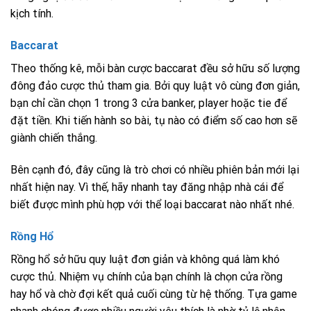
kịch tính.
Baccarat
Theo thống kê, mỗi bàn cược baccarat đều sở hữu số lượng
đông đảo cược thủ tham gia. Bởi quy luật vô cùng đơn giản,
bạn chỉ cần chọn 1 trong 3 cửa banker, player hoặc tie để
đặt tiền. Khi tiến hành so bài, tụ nào có điểm số cao hơn sẽ
giành chiến thắng.
Bên cạnh đó, đây cũng là trò chơi có nhiều phiên bản mới lại
nhất hiện nay. Vì thế, hãy nhanh tay đăng nhập nhà cái để
biết được mình phù hợp với thể loại baccarat nào nhất nhé.
Rồng Hổ
Rồng hổ sở hữu quy luật đơn giản và không quá làm khó
cược thủ. Nhiệm vụ chính của bạn chính là chọn cửa rồng
hay hổ và chờ đợi kết quả cuối cùng từ hệ thống. Tựa game