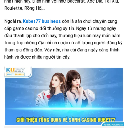
nhất hiện nay. Điển hình với như Baccarat, Xóc Đĩa, Tài Xỉu,
Roulette, Rồng Hổ,…
Ngoài ra,
Kubet77 business
còn là sân chơi chuyên cung
cấp game casino đổi thưởng uy tín. Ngay từ những ngày
đầu thành lập cho đến nay, thương hiệu luôn may mắn nằm
trong top những địa chỉ cá cược có số lượng người đăng ký
tham gia đông đảo. Vậy nên, nhà cái đang ngày càng thịnh
hành và được nhiều người tin cậy.