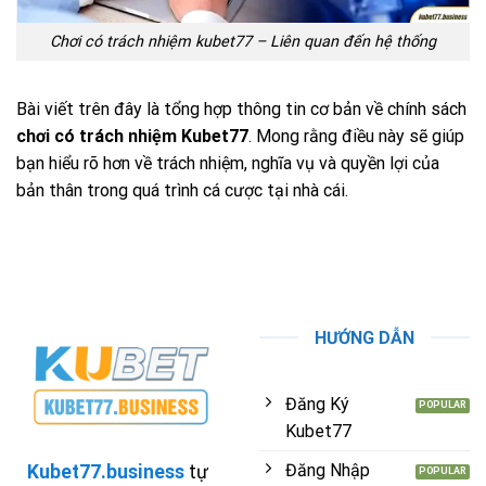
Chơi có trách nhiệm kubet77 – Liên quan đến hệ thống
Bài viết trên đây là tổng hợp thông tin cơ bản về chính sách
chơi có trách nhiệm Kubet77
. Mong rằng điều này sẽ giúp
bạn hiểu rõ hơn về trách nhiệm, nghĩa vụ và quyền lợi của
bản thân trong quá trình cá cược tại nhà cái.
HƯỚNG DẪN
Đăng Ký
Kubet77
Đăng Nhập
Kubet77.business
tự