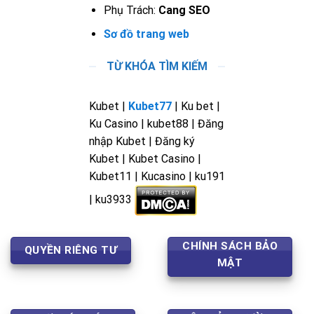
Phụ Trách:
Cang SEO
Sơ đồ trang web
TỪ KHÓA TÌM KIẾM
Kubet |
Kubet77
| Ku bet |
Ku Casino | kubet88 | Đăng
nhập Kubet | Đăng ký
Kubet | Kubet Casino |
Kubet11 | Kucasino | ku191
| ku3933
CHÍNH SÁCH BẢO
QUYỀN RIÊNG TƯ
MẬT