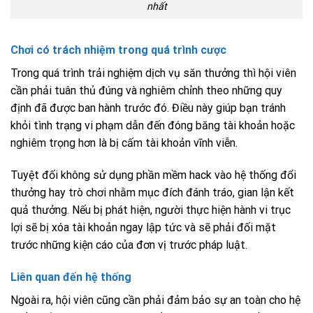
nhất
Chơi có trách nhiệm trong quá trình cược
Trong quá trình trải nghiệm dịch vụ săn thưởng thì hội viên
cần phải tuân thủ đúng và nghiêm chỉnh theo những quy
định đã được ban hành trước đó. Điều này giúp bạn tránh
khỏi tình trạng vi phạm dẫn đến đóng băng tài khoản hoặc
nghiêm trọng hơn là bị cấm tài khoản vĩnh viễn.
Tuyệt đối không sử dụng phần mềm hack vào hệ thống đổi
thưởng hay trò chơi nhằm mục đích đánh tráo, gian lận kết
quả thưởng. Nếu bị phát hiện, người thực hiện hành vi trục
lợi sẽ bị xóa tài khoản ngay lập tức và sẽ phải đối mặt
trước những kiện cáo của đơn vị trước pháp luật.
Liên quan đến hệ thống
Ngoài ra, hội viên cũng cần phải đảm bảo sự an toàn cho hệ