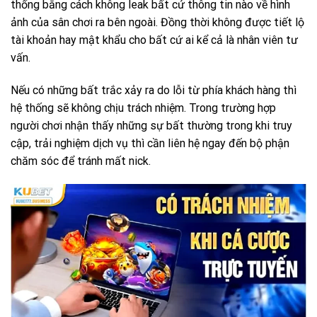
thống bằng cách không leak bất cứ thông tin nào về hình
ảnh của sân chơi ra bên ngoài. Đồng thời không được tiết lộ
tài khoản hay mật khẩu cho bất cứ ai kể cả là nhân viên tư
vấn.
Nếu có những bất trắc xảy ra do lỗi từ phía khách hàng thì
hệ thống sẽ không chịu trách nhiệm. Trong trường hợp
người chơi nhận thấy những sự bất thường trong khi truy
cập, trải nghiệm dịch vụ thì cần liên hệ ngay đến bộ phận
chăm sóc để tránh mất nick.